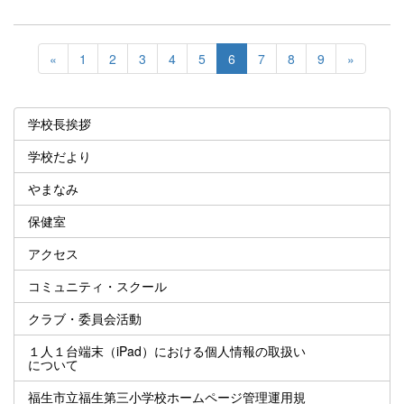
«
1
2
3
4
5
6
7
8
9
»
学校長挨拶
学校だより
やまなみ
保健室
アクセス
コミュニティ・スクール
クラブ・委員会活動
１人１台端末（iPad）における個人情報の取扱い
について
福生市立福生第三小学校ホームページ管理運用規