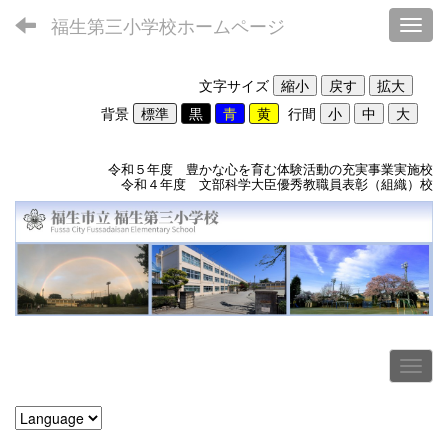
福生第三小学校ホームページ
Toggl
文字サイズ
背景
行間
令和５年度 豊かな心を育む体験活動の充実事業実施校
令和４年度 文部科学大臣優秀教職員表彰（組織）校