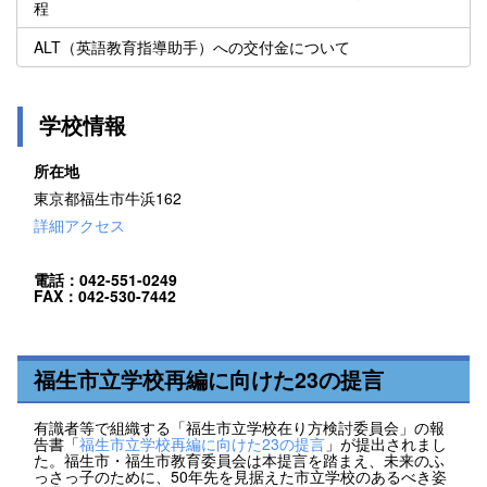
程
ALT（英語教育指導助手）への交付金について
学校情報
所在地
東京都福生市牛浜162
詳細アクセス
電話：042-551-0249
FAX：042-530-7442
福生市立学校再編に向けた23の提言
有識者等で組織する「福生市立学校在り方検討委員会」の報
告書「
福生市立学校再編に向けた23の提言
」が提出されまし
た。福生市・福生市教育委員会は本提言を踏まえ、未来のふ
っさっ子のために、50年先を見据えた市立学校のあるべき姿