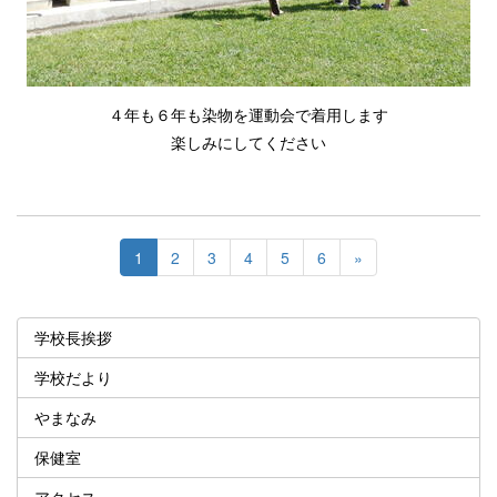
４年も６年も染物を運動会で着用します
楽しみにしてください
1
2
3
4
5
6
»
学校長挨拶
学校だより
やまなみ
保健室
アクセス