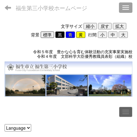
福生第三小学校ホームページ
Toggl
文字サイズ
背景
行間
令和５年度 豊かな心を育む体験活動の充実事業実施校
令和４年度 文部科学大臣優秀教職員表彰（組織）校