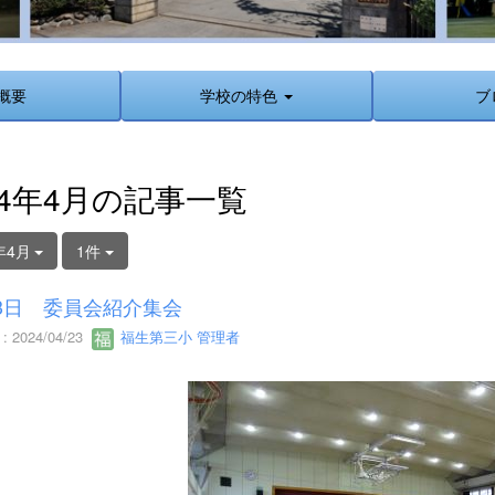
概要
学校の特色
ブ
24年4月の記事一覧
年4月
1件
3日 委員会紹介集会
 2024/04/23
福生第三小 管理者