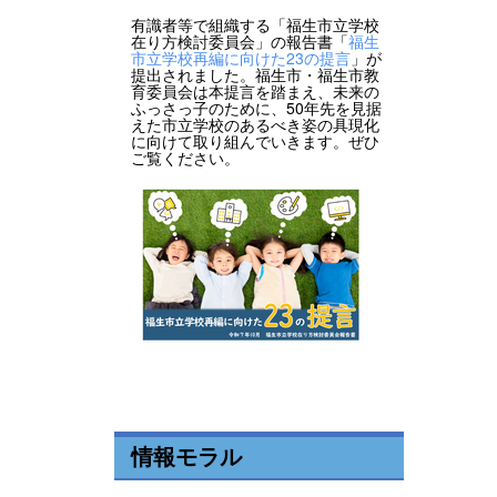
有識者等で組織する「福生市立学校
在り方検討委員会」の報告書「
福生
市立学校再編に向けた23の提言
」が
提出されました。福生市・福生市教
育委員会は本提言を踏まえ、未来の
ふっさっ子のために、50年先を見据
えた市立学校のあるべき姿の具現化
に向けて取り組んでいきます。ぜひ
ご覧ください。
情報モラル