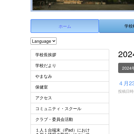
学校
ホーム
20
学校長挨拶
学校だより
2024
やまなみ
４月2
保健室
投稿日時 :
アクセス
コミュニティ・スクール
クラブ・委員会活動
１人１台端末（iPad）におけ