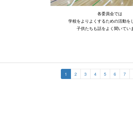
各委員会では
学校をよりよくするための活動を
子供たちも話をよく聞いてい
1
2
3
4
5
6
7