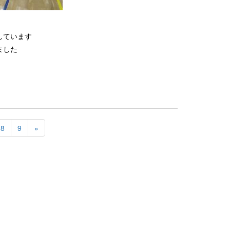
しています
ました
8
9
»