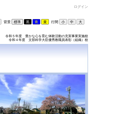
ログイン
背景
行間
令和５年度 豊かな心を育む体験活動の充実事業実施校
令和４年度 文部科学大臣優秀教職員表彰（組織）校