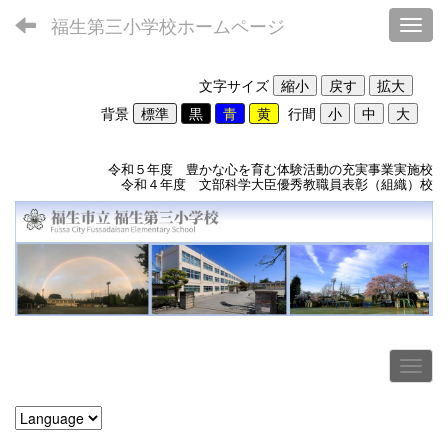
福生第三小学校ホームページ
Toggl
文字サイズ
背景
行間
令和５年度 豊かな心を育む体験活動の充実事業実施校
令和４年度 文部科学大臣優秀教職員表彰（組織）校