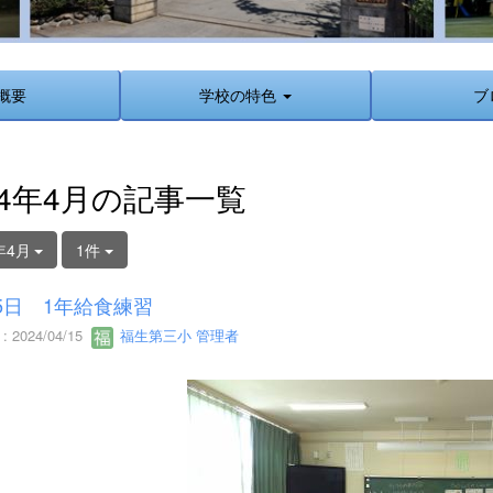
概要
学校の特色
ブ
24年4月の記事一覧
年4月
1件
5日 1年給食練習
 2024/04/15
福生第三小 管理者