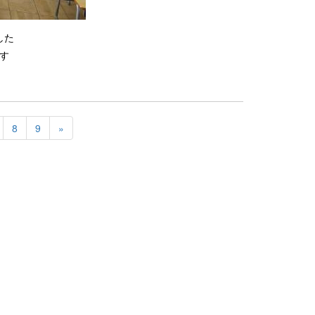
した
す
8
9
»