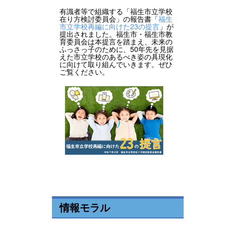
有識者等で組織する「福生市立学校
在り方検討委員会」の報告書「
福生
市立学校再編に向けた23の提言
」が
提出されました。福生市・福生市教
育委員会は本提言を踏まえ、未来の
ふっさっ子のために、50年先を見据
えた市立学校のあるべき姿の具現化
に向けて取り組んでいきます。ぜひ
ご覧ください。
情報モラル