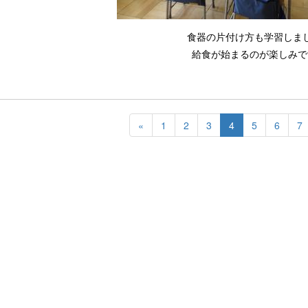
食器の片付け方も学習しま
給食が始まるのが楽しみで
«
1
2
3
4
5
6
7