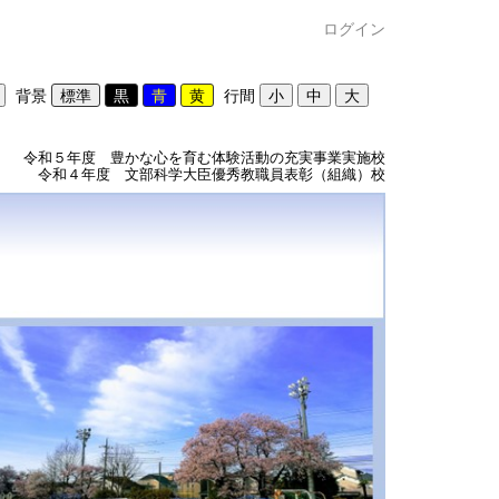
ログイン
背景
行間
令和５年度 豊かな心を育む体験活動の充実事業実施校
令和４年度 文部科学大臣優秀教職員表彰（組織）校