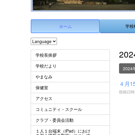
学校
ホーム
20
学校長挨拶
学校だより
2024
やまなみ
４月1
保健室
投稿日時 :
アクセス
コミュニティ・スクール
クラブ・委員会活動
１人１台端末（iPad）におけ