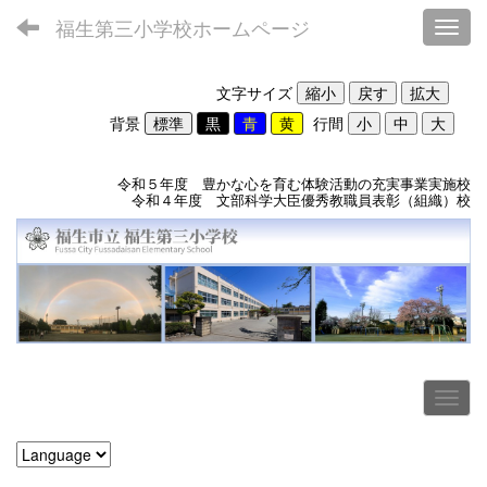
福生第三小学校ホームページ
Toggl
文字サイズ
背景
行間
令和５年度 豊かな心を育む体験活動の充実事業実施校
令和４年度 文部科学大臣優秀教職員表彰（組織）校