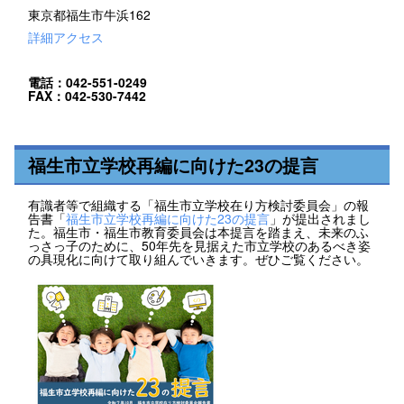
東京都福生市牛浜162
詳細アクセス
電話：042-551-0249
FAX：042-530-7442
福生市立学校再編に向けた23の提言
有識者等で組織する「福生市立学校在り方検討委員会」の報
告書「
福生市立学校再編に向けた23の提言
」が提出されまし
た。福生市・福生市教育委員会は本提言を踏まえ、未来のふ
っさっ子のために、50年先を見据えた市立学校のあるべき姿
の具現化に向けて取り組んでいきます。ぜひご覧ください。