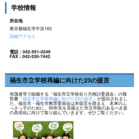
学校情報
所在地
東京都福生市牛浜162
詳細アクセス
電話：042-551-0249
FAX：042-530-7442
福生市立学校再編に向けた23の提言
有識者等で組織する「福生市立学校在り方検討委員会」の報
告書「
福生市立学校再編に向けた23の提言
」が提出されまし
た。福生市・福生市教育委員会は本提言を踏まえ、未来のふ
っさっ子のために、50年先を見据えた市立学校のあるべき姿
の具現化に向けて取り組んでいきます。ぜひご覧ください。