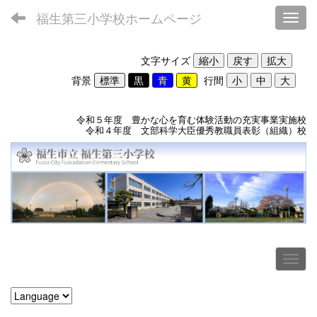
福生第三小学校ホームページ
Toggl
文字サイズ
背景
行間
令和５年度 豊かな心を育む体験活動の充実事業実施校
令和４年度 文部科学大臣優秀教職員表彰（組織）校