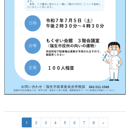
1
2
3
4
5
6
7
8
»