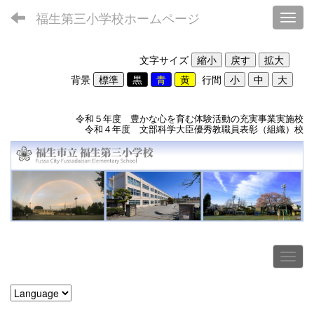
福生第三小学校ホームページ
Toggl
文字サイズ
背景
行間
令和５年度 豊かな心を育む体験活動の充実事業実施校
令和４年度 文部科学大臣優秀教職員表彰（組織）校