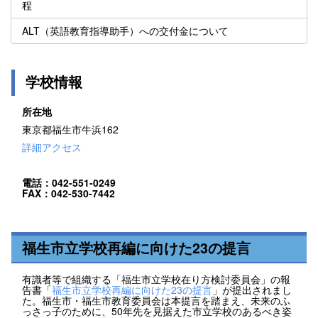
程
ALT（英語教育指導助手）への交付金について
学校情報
所在地
東京都福生市牛浜162
詳細アクセス
電話：042-551-0249
FAX：042-530-7442
福生市立学校再編に向けた23の提言
有識者等で組織する「福生市立学校在り方検討委員会」の報
告書「
福生市立学校再編に向けた23の提言
」が提出されまし
た。福生市・福生市教育委員会は本提言を踏まえ、未来のふ
っさっ子のために、50年先を見据えた市立学校のあるべき姿