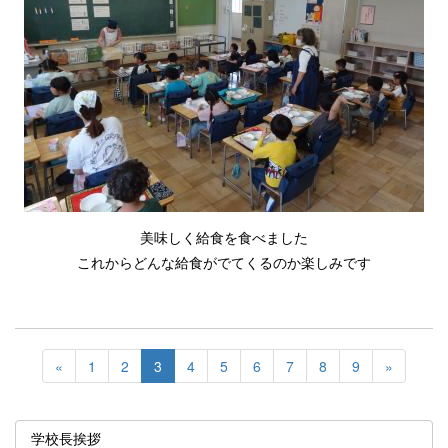
美味しく給食を食べました
これからどんな給食がでてくるのか楽しみです
«
1
2
3
4
5
6
7
8
9
»
学校長挨拶