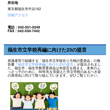
所在地
東京都福生市牛浜162
詳細アクセス
電話：042-551-0249
FAX：042-530-7442
福生市立学校再編に向けた23の提言
有識者等で組織する「福生市立学校在り方検討委員会」の報
告書「
福生市立学校再編に向けた23の提言
」が提出されまし
た。福生市・福生市教育委員会は本提言を踏まえ、未来のふ
っさっ子のために、50年先を見据えた市立学校のあるべき姿
の具現化に向けて取り組んでいきます。ぜひご覧ください。