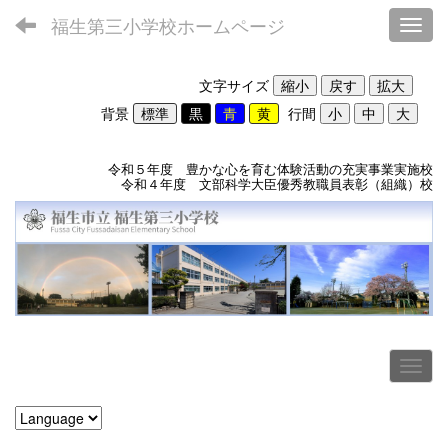
福生第三小学校ホームページ
Toggl
文字サイズ
背景
行間
令和５年度 豊かな心を育む体験活動の充実事業実施校
令和４年度 文部科学大臣優秀教職員表彰（組織）校