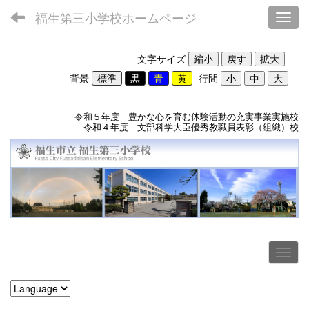
福生第三小学校ホームページ
Toggl
文字サイズ
背景
行間
令和５年度 豊かな心を育む体験活動の充実事業実施校
令和４年度 文部科学大臣優秀教職員表彰（組織）校