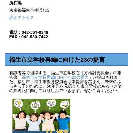
所在地
東京都福生市牛浜162
詳細アクセス
電話：042-551-0249
FAX：042-530-7442
福生市立学校再編に向けた23の提言
有識者等で組織する「福生市立学校在り方検討委員会」の報
告書「
福生市立学校再編に向けた23の提言
」が提出されまし
た。福生市・福生市教育委員会は本提言を踏まえ、未来のふ
っさっ子のために、50年先を見据えた市立学校のあるべき姿
の具現化に向けて取り組んでいきます。ぜひご覧ください。