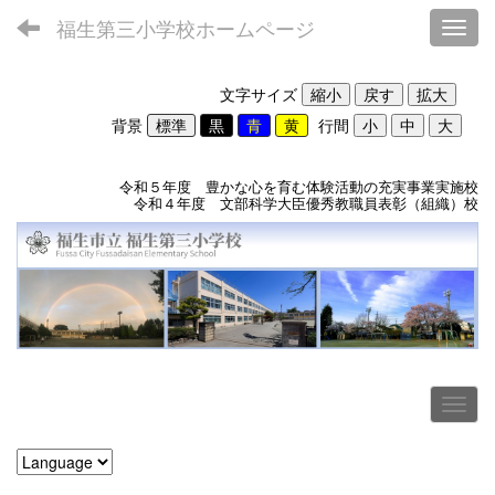
福生第三小学校ホームページ
Toggl
文字サイズ
背景
行間
令和５年度 豊かな心を育む体験活動の充実事業実施校
令和４年度 文部科学大臣優秀教職員表彰（組織）校