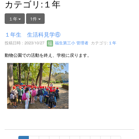
カテゴリ:１年
１年
1件
１年生 生活科見学⑥
投稿日時 : 2023/10/27
福生第三小 管理者
カテゴリ:
１年
動物公園での活動を終え、学校に戻ります。