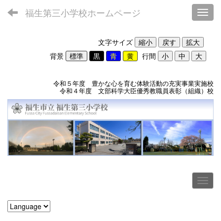
福生第三小学校ホームページ
Toggl
文字サイズ
背景
行間
令和５年度 豊かな心を育む体験活動の充実事業実施校
令和４年度 文部科学大臣優秀教職員表彰（組織）校