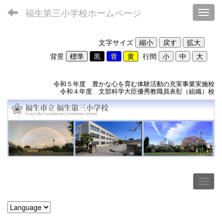
福生第三小学校ホームページ
Toggl
文字サイズ
背景
行間
令和５年度 豊かな心を育む体験活動の充実事業実施校
令和４年度 文部科学大臣優秀教職員表彰（組織）校