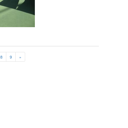
8
9
»