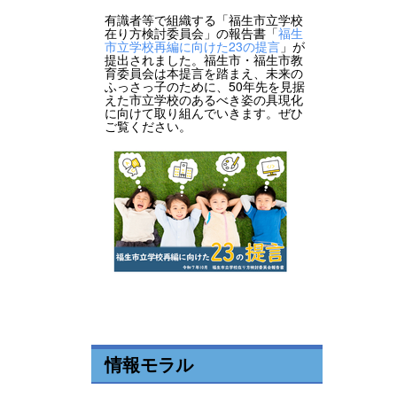
有識者等で組織する「福生市立学校
在り方検討委員会」の報告書「
福生
市立学校再編に向けた23の提言
」が
提出されました。福生市・福生市教
育委員会は本提言を踏まえ、未来の
ふっさっ子のために、50年先を見据
えた市立学校のあるべき姿の具現化
に向けて取り組んでいきます。ぜひ
ご覧ください。
情報モラル