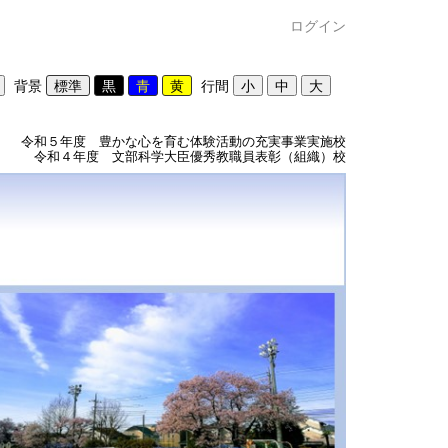
ログイン
背景
行間
令和５年度 豊かな心を育む体験活動の充実事業実施校
令和４年度 文部科学大臣優秀教職員表彰（組織）校