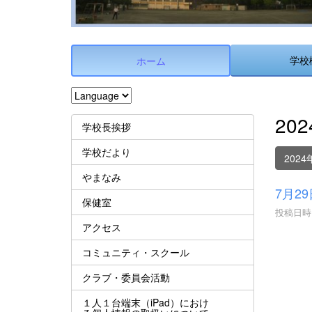
学校
ホーム
20
学校長挨拶
学校だより
2024
やまなみ
7月2
保健室
投稿日時 :
アクセス
コミュニティ・スクール
クラブ・委員会活動
１人１台端末（iPad）におけ