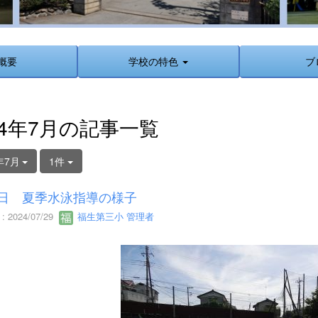
概要
学校の特色
ブ
24年7月の記事一覧
年7月
1件
9日 夏季水泳指導の様子
 2024/07/29
福生第三小 管理者