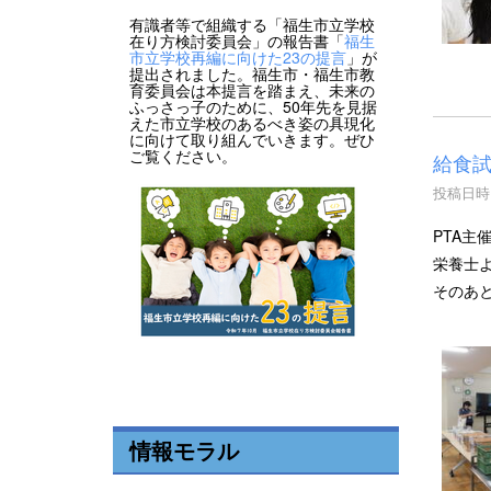
有識者等で組織する「福生市立学校
在り方検討委員会」の報告書「
福生
市立学校再編に向けた23の提言
」が
提出されました。福生市・福生市教
育委員会は本提言を踏まえ、未来の
ふっさっ子のために、50年先を見据
えた市立学校のあるべき姿の具現化
に向けて取り組んでいきます。ぜひ
ご覧ください。
給食
投稿日時 :
PTA主
栄養士
そのあ
情報モラル