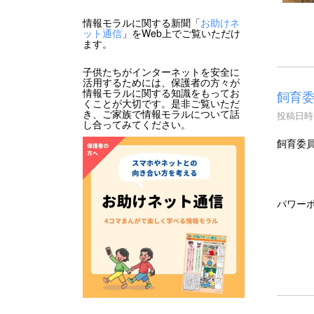
情報モラルに関する新聞「
お助けネ
ット通信
」をWeb上でご覧いただけ
ます。
子供たちがインターネットを安全に
活用するためには、保護者の方々が
情報モラルに関する知識をもってお
飼育
くことが大切です。是非ご覧いただ
き、ご家族で情報モラルについて話
投稿日時 :
し合ってみてください。
飼育委
パワー