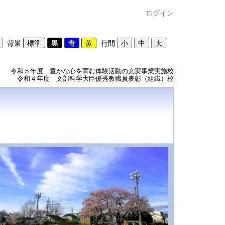
ログイン
背景
行間
令和５年度 豊かな心を育む体験活動の充実事業実施校
令和４年度 文部科学大臣優秀教職員表彰（組織）校