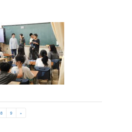
8
9
»