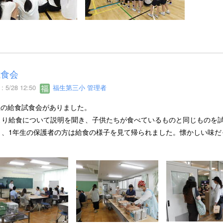
試食会
 5/28 12:50
福生第三小 管理者
催の給食試食会がありました。
より給食について説明を聞き、子供たちが食べているものと同じものを
と、1年生の保護者の方は給食の様子を見て帰られました。懐かしい味だ