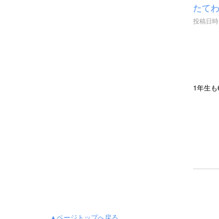
たて
投稿日時 :
1年生
▲ページトップへ戻る