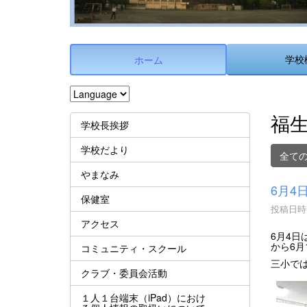
学校
ホーム
福
学校長挨拶
学校だより
全て
やまなみ
6月4
保健室
投稿日時 :
アクセス
6月4
から6月
コミュニティ・スクール
三小で
クラブ・委員会活動
１人１台端末（iPad）におけ