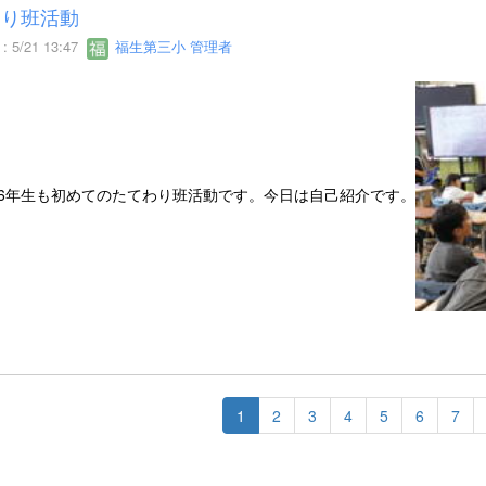
わり班活動
 5/21 13:47
福生第三小 管理者
も6年生も初めてのたてわり班活動です。今日は自己紹介です。
1
2
3
4
5
6
7