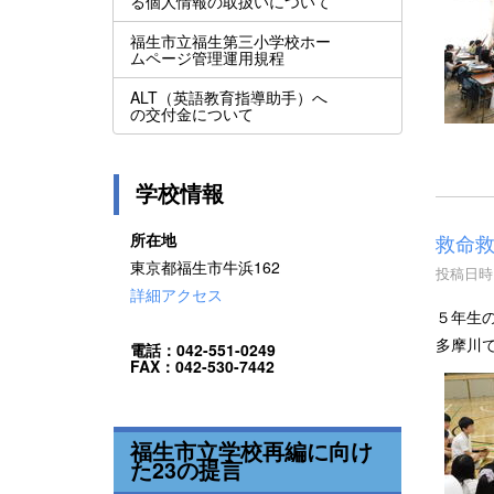
る個人情報の取扱いについて
福生市立福生第三小学校ホー
ムページ管理運用規程
ALT（英語教育指導助手）へ
の交付金について
学校情報
所在地
救命救
東京都福生市牛浜162
投稿日時 :
詳細アクセス
５年生
多摩川
電話：042-551-0249
FAX：042-530-7442
福生市立学校再編に向け
た23の提言