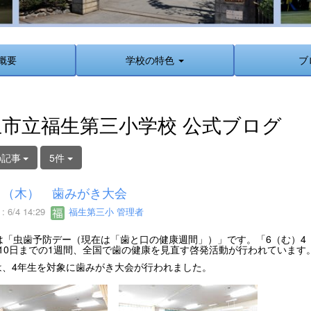
概要
学校の特色
ブ
生市立福生第三小学校 公式ブログ
の記事
5件
日（木） 歯みがき大会
 6/4 14:29
福生第三小 管理者
日は「虫歯予防デー（現在は「歯と口の健康週間」）」です。「6（む）
10日までの1週間、全国で歯の健康を見直す啓発活動が行われています
は、4年生を対象に歯みがき大会が行われました。