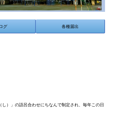
ログ
各種届出
4（し）」の語呂合わせにちなんで制定され、毎年この日
。