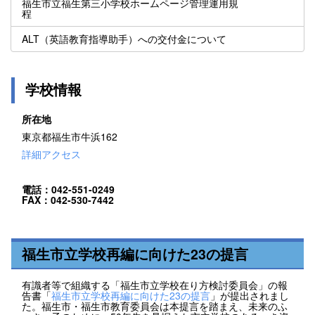
福生市立福生第三小学校ホームページ管理運用規
程
ALT（英語教育指導助手）への交付金について
学校情報
所在地
東京都福生市牛浜162
詳細アクセス
電話：042-551-0249
FAX：042-530-7442
福生市立学校再編に向けた23の提言
有識者等で組織する「福生市立学校在り方検討委員会」の報
告書「
福生市立学校再編に向けた23の提言
」が提出されまし
た。福生市・福生市教育委員会は本提言を踏まえ、未来のふ