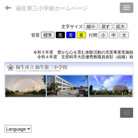
福生第三小学校ホームページ
Toggl
文字サイズ
背景
行間
令和５年度 豊かな心を育む体験活動の充実事業実施校
令和４年度 文部科学大臣優秀教職員表彰（組織）校