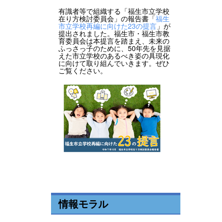
有識者等で組織する「福生市立学校
在り方検討委員会」の報告書「
福生
市立学校再編に向けた23の提言
」が
提出されました。福生市・福生市教
育委員会は本提言を踏まえ、未来の
ふっさっ子のために、50年先を見据
えた市立学校のあるべき姿の具現化
に向けて取り組んでいきます。ぜひ
ご覧ください。
情報モラル