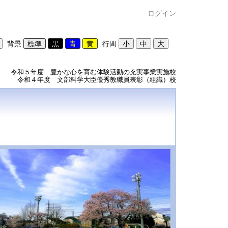
ログイン
背景
行間
令和５年度 豊かな心を育む体験活動の充実事業実施校
令和４年度 文部科学大臣優秀教職員表彰（組織）校