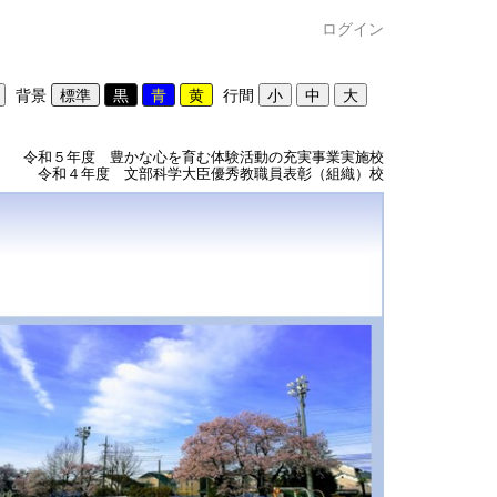
ログイン
背景
行間
令和５年度 豊かな心を育む体験活動の充実事業実施校
令和４年度 文部科学大臣優秀教職員表彰（組織）校