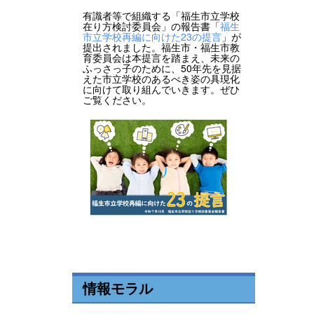
有識者等で組織する「福生市立学校
在り方検討委員会」の報告書「
福生
市立学校再編に向けた23の提言
」が
提出されました。福生市・福生市教
育委員会は本提言を踏まえ、未来の
ふっさっ子のために、50年先を見据
えた市立学校のあるべき姿の具現化
に向けて取り組んでいきます。ぜひ
ご覧ください。
情報モラル