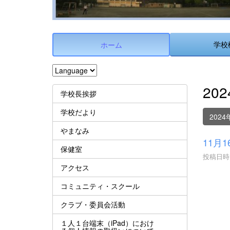
学校
ホーム
20
学校長挨拶
学校だより
2024
やまなみ
11月
保健室
投稿日時 :
アクセス
コミュニティ・スクール
クラブ・委員会活動
１人１台端末（iPad）におけ