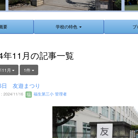
概要
学校の特色
ブ
24年11月の記事一覧
年11月
1件
16日 友遊まつり
 2024/11/16
福生第三小 管理者