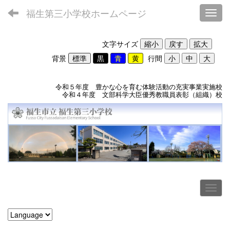
福生第三小学校ホームページ
Toggl
文字サイズ
背景
行間
令和５年度 豊かな心を育む体験活動の充実事業実施校
令和４年度 文部科学大臣優秀教職員表彰（組織）校