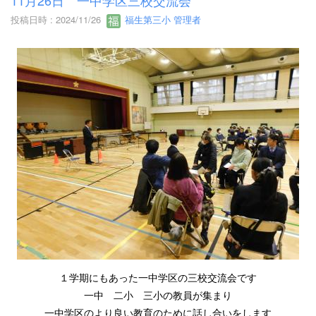
投稿日時 : 2024/11/26
福生第三小 管理者
１学期にもあった一中学区の三校交流会です
一中 二小 三小の教員が集まり
一中学区のより良い教育のために話し合いをします