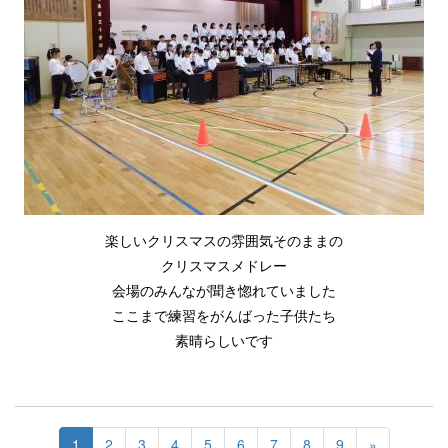
楽しいクリスマスの雰囲気そのままの
クリスマスメドレー
会場のみんなが聞き惚れていました
ここまで練習をがんばった子供たち
素晴らしいです
1
2
3
4
5
6
7
8
9
»