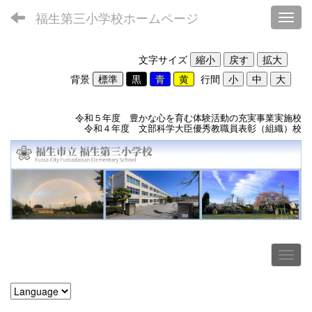
福生第三小学校ホームページ
Toggl
文字サイズ
背景
行間
令和５年度 豊かな心を育む体験活動の充実事業実施校
令和４年度 文部科学大臣優秀教職員表彰（組織）校