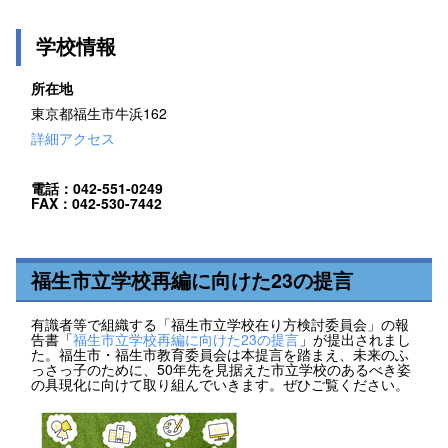
学校情報
所在地
東京都福生市牛浜162
詳細アクセス
電話：042-551-0249
FAX：042-530-7442
福生市立学校再編に向けた23の提言
有識者等で組織する「福生市立学校在り方検討委員会」の報
告書「
福生市立学校再編に向けた23の提言
」が提出されまし
た。福生市・福生市教育委員会は本提言を踏まえ、未来のふ
っさっ子のために、50年先を見据えた市立学校のあるべき姿
の具現化に向けて取り組んでいきます。ぜひご覧ください。