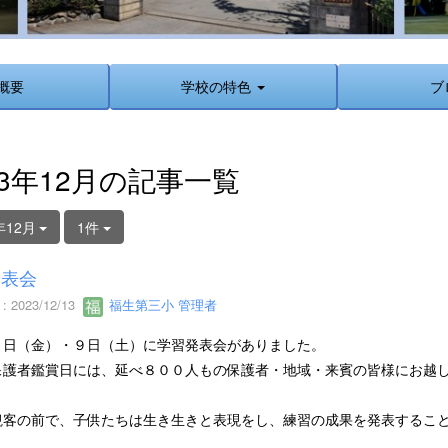
概要
学校の特色
ブ
23年12月の記事一覧
年12月
1件
発表会
 2023/12/13
福生第三小 管理者
８日（金）・９日（土）に学習発表会がありました。
保護者鑑賞日には、延べ８００人もの保護者・地域・来賓の皆様にお越
観客の前で、子供たちは生き生きと表現をし、練習の成果を発表するこ