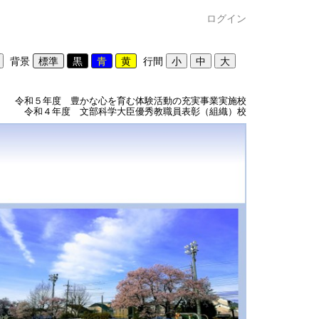
ログイン
背景
行間
令和５年度 豊かな心を育む体験活動の充実事業実施校
令和４年度 文部科学大臣優秀教職員表彰（組織）校