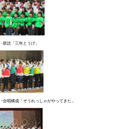
･･群読「三年とうげ」
･･合唱構成「ぞうれっしゃがやってきた」