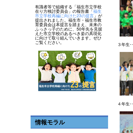
有識者等で組織する「福生市立学校
在り方検討委員会」の報告書「
福生
市立学校再編に向けた23の提言
」が
提出されました。福生市・福生市教
育委員会は本提言を踏まえ、未来の
ふっさっ子のために、50年先を見据
えた市立学校のあるべき姿の具現化
に向けて取り組んでいきます。ぜひ
ご覧ください。
３年生･
４年生･
情報モラル