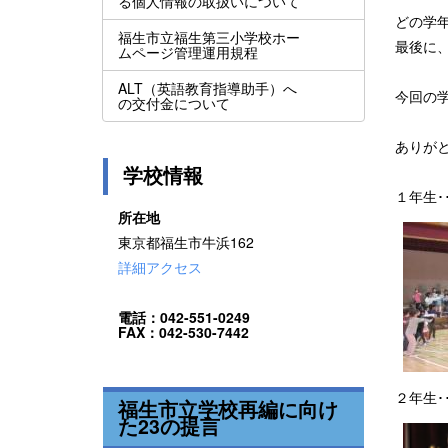
る個人情報の取扱いについて
どの学
福生市立福生第三小学校ホー
最後に
ムページ管理運用規程
ALT（英語教育指導助手）へ
今回の
の交付金について
ありが
学校情報
１年生･
所在地
東京都福生市牛浜162
詳細アクセス
電話：042-551-0249
FAX：042-530-7442
２年生･
福生市立学校再編に向け
た23の提言