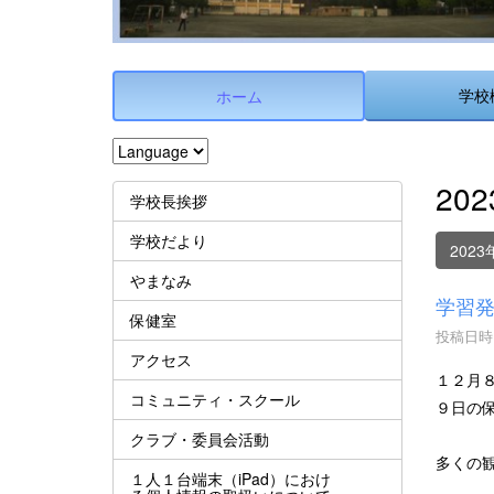
学校
ホーム
20
学校長挨拶
学校だより
2023
やまなみ
学習
保健室
投稿日時 :
アクセス
１２月
コミュニティ・スクール
９日の
クラブ・委員会活動
多くの
１人１台端末（iPad）におけ