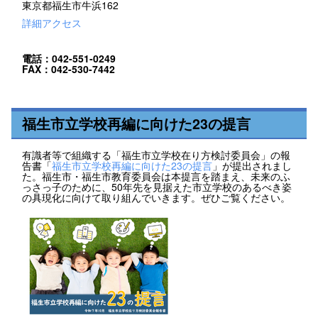
東京都福生市牛浜162
詳細アクセス
電話：042-551-0249
FAX：042-530-7442
福生市立学校再編に向けた23の提言
有識者等で組織する「福生市立学校在り方検討委員会」の報
告書「
福生市立学校再編に向けた23の提言
」が提出されまし
た。福生市・福生市教育委員会は本提言を踏まえ、未来のふ
っさっ子のために、50年先を見据えた市立学校のあるべき姿
の具現化に向けて取り組んでいきます。ぜひご覧ください。