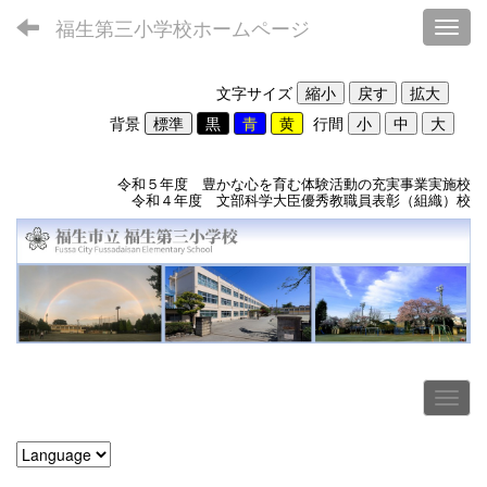
福生第三小学校ホームページ
Toggl
文字サイズ
背景
行間
令和５年度 豊かな心を育む体験活動の充実事業実施校
令和４年度 文部科学大臣優秀教職員表彰（組織）校