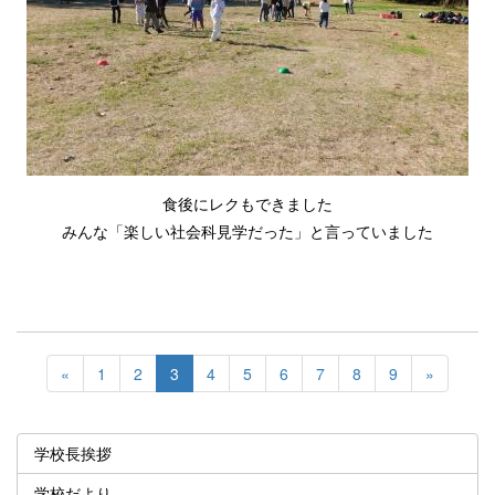
食後にレクもできました
みんな「楽しい社会科見学だった」と言っていました
«
1
2
3
4
5
6
7
8
9
»
学校長挨拶
学校だより