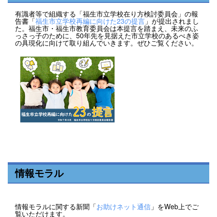
有識者等で組織する「福生市立学校在り方検討委員会」の報
告書「
福生市立学校再編に向けた23の提言
」が提出されまし
た。福生市・福生市教育委員会は本提言を踏まえ、未来のふ
っさっ子のために、50年先を見据えた市立学校のあるべき姿
の具現化に向けて取り組んでいきます。ぜひご覧ください。
情報モラル
情報モラルに関する新聞「
お助けネット通信
」をWeb上でご
覧いただけます。