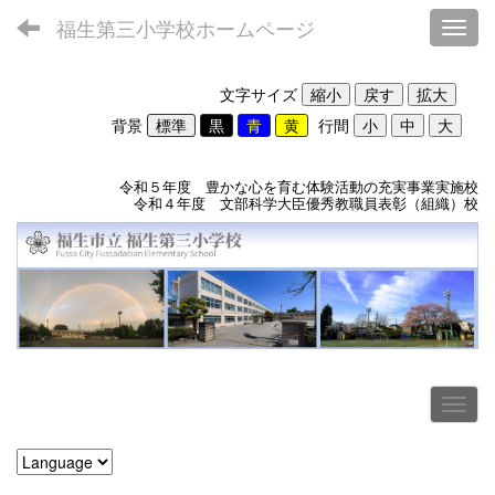
福生第三小学校ホームページ
Toggl
文字サイズ
背景
行間
令和５年度 豊かな心を育む体験活動の充実事業実施校
令和４年度 文部科学大臣優秀教職員表彰（組織）校