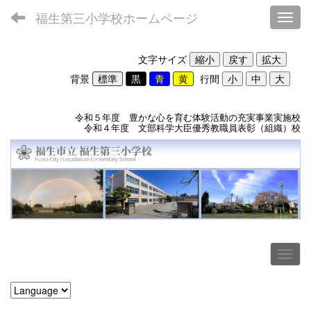
福生第三小学校ホームページ
Toggl
文字サイズ
背景
行間
令和５年度 豊かな心を育む体験活動の充実事業実施校
令和４年度 文部科学大臣優秀教職員表彰（組織）校