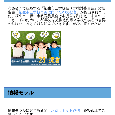
有識者等で組織する「福生市立学校在り方検討委員会」の報
告書「
福生市立学校再編に向けた23の提言
」が提出されまし
た。福生市・福生市教育委員会は本提言を踏まえ、未来のふ
っさっ子のために、50年先を見据えた市立学校のあるべき姿
の具現化に向けて取り組んでいきます。ぜひご覧ください。
情報モラル
情報モラルに関する新聞「
お助けネット通信
」をWeb上でご
覧いただけます。