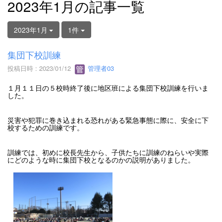
2023年1月の記事一覧
2023年1月
1件
集団下校訓練
投稿日時 : 2023/01/12
管理者03
１月１１日の５校時終了後に地区班による集団下校訓練を行いま
した。
災害や犯罪に巻き込まれる恐れがある緊急事態に際に、安全に下
校するための訓練です。
訓練では、初めに校長先生から、子供たちに訓練のねらいや実際
にどのような時に集団下校となるのかの説明がありました。