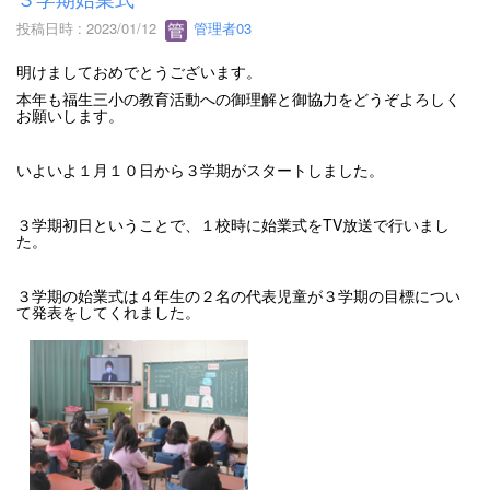
投稿日時 : 2023/01/12
管理者03
明けましておめでとうございます。
本年も福生三小の教育活動への御理解と御協力をどうぞよろしく
お願いします。
いよいよ１月１０日から３学期がスタートしました。
３学期初日ということで、１校時に始業式をTV放送で行いまし
た。
３学期の始業式は４年生の２名の代表児童が３学期の目標につい
て発表をしてくれました。