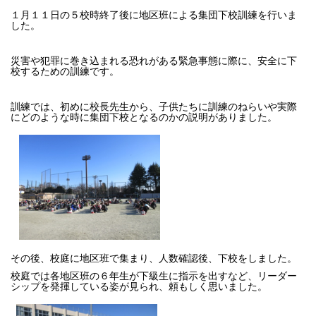
１月１１日の５校時終了後に地区班による集団下校訓練を行いま
した。
災害や犯罪に巻き込まれる恐れがある緊急事態に際に、安全に下
校するための訓練です。
訓練では、初めに校長先生から、子供たちに訓練のねらいや実際
にどのような時に集団下校となるのかの説明がありました。
その後、校庭に地区班で集まり、人数確認後、下校をしました。
校庭では各地区班の６年生が下級生に指示を出すなど、リーダー
シップを発揮している姿が見られ、頼もしく思いました。