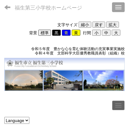
福生第三小学校ホームページ
Toggl
文字サイズ
背景
行間
令和５年度 豊かな心を育む体験活動の充実事業実施校
令和４年度 文部科学大臣優秀教職員表彰（組織）校