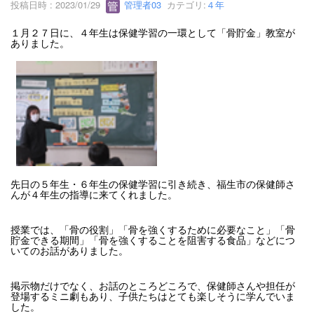
投稿日時 : 2023/01/29
管理者03
カテゴリ:
４年
１月２７日に、４年生は保健学習の一環として「骨貯金」教室が
ありました。
先日の５年生・６年生の保健学習に引き続き、福生市の保健師さ
んが４年生の指導に来てくれました。
授業では、「骨の役割」「骨を強くするために必要なこと」「骨
貯金できる期間」「骨を強くすることを阻害する食品」などにつ
いてのお話がありました。
掲示物だけでなく、お話のところどころで、保健師さんや担任が
登場するミニ劇もあり、子供たちはとても楽しそうに学んでいま
した。