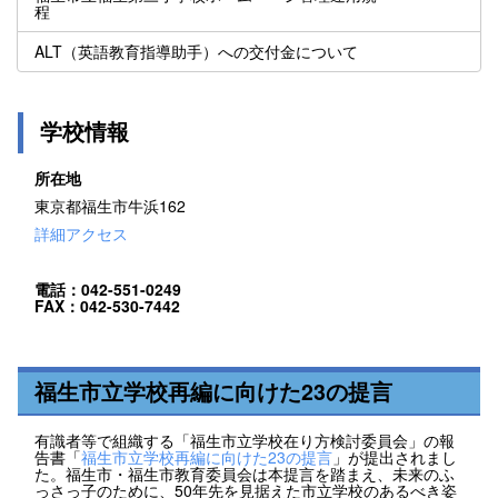
程
ALT（英語教育指導助手）への交付金について
学校情報
所在地
東京都福生市牛浜162
詳細アクセス
電話：042-551-0249
FAX：042-530-7442
福生市立学校再編に向けた23の提言
有識者等で組織する「福生市立学校在り方検討委員会」の報
告書「
福生市立学校再編に向けた23の提言
」が提出されまし
た。福生市・福生市教育委員会は本提言を踏まえ、未来のふ
っさっ子のために、50年先を見据えた市立学校のあるべき姿