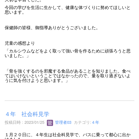
今回の学びを生活に生かして、健康な体づくりに努めてほしいと
思います。
保健師の皆様、御指導ありがとうございました。
児童の感想より
「カルシウムなどをよく取って強い骨を作るために頑張ろうと思
いました。」
「骨を強くするのを邪魔する食品があることを知りました。食べ
てはいけないということではなかったので、量を取り過ぎないよ
うに気を付けようと思います。」
４年 社会科見学
投稿日時 : 2023/01/25
管理者03
カテゴリ:
４年
１月２０日に、４年生は社会科見学で、バスに乗って都心に出か
けました。