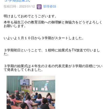
投稿日時 : 2023/01/12
管理者03
明けましておめでとうございます。
本年も福生三小の教育活動への御理解と御協力をどうぞよろしく
お願いします。
いよいよ１月１０日から３学期がスタートしました。
３学期初日ということで、１校時に始業式をTV放送で行いまし
た。
３学期の始業式は４年生の２名の代表児童が３学期の目標につい
て発表をしてくれました。