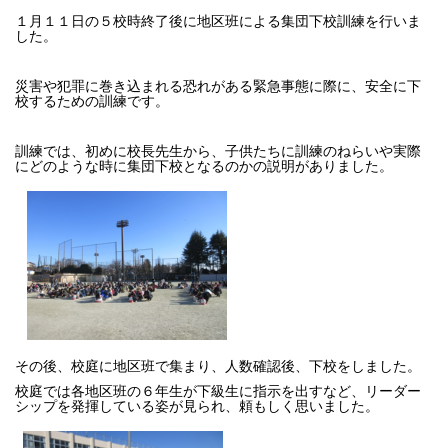
１月１１日の５校時終了後に地区班による集団下校訓練を行いま
した。
災害や犯罪に巻き込まれる恐れがある緊急事態に際に、安全に下
校するための訓練です。
訓練では、初めに校長先生から、子供たちに訓練のねらいや実際
にどのような時に集団下校となるのかの説明がありました。
その後、校庭に地区班で集まり、人数確認後、下校をしました。
校庭では各地区班の６年生が下級生に指示を出すなど、リーダー
シップを発揮している姿が見られ、頼もしく思いました。