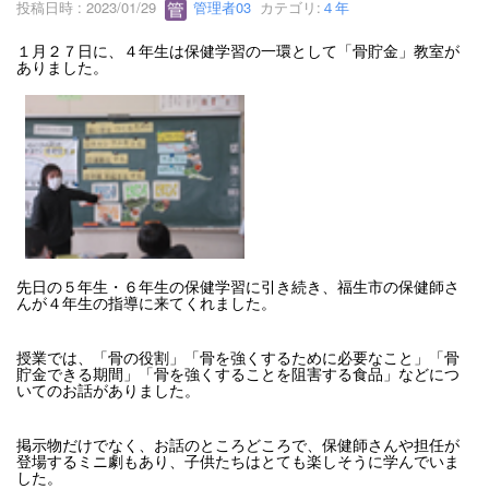
投稿日時 : 2023/01/29
管理者03
カテゴリ:
４年
１月２７日に、４年生は保健学習の一環として「骨貯金」教室が
ありました。
先日の５年生・６年生の保健学習に引き続き、福生市の保健師さ
んが４年生の指導に来てくれました。
授業では、「骨の役割」「骨を強くするために必要なこと」「骨
貯金できる期間」「骨を強くすることを阻害する食品」などにつ
いてのお話がありました。
掲示物だけでなく、お話のところどころで、保健師さんや担任が
登場するミニ劇もあり、子供たちはとても楽しそうに学んでいま
した。