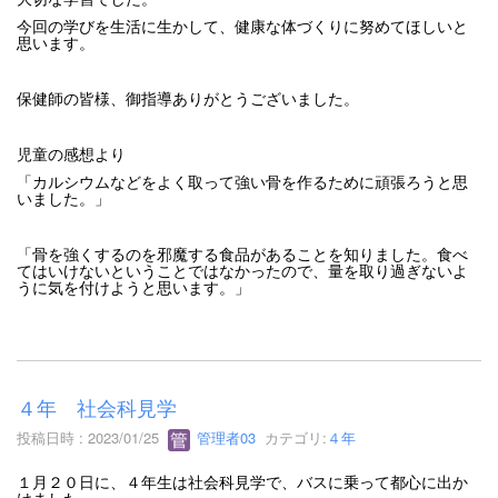
今回の学びを生活に生かして、健康な体づくりに努めてほしいと
思います。
保健師の皆様、御指導ありがとうございました。
児童の感想より
「カルシウムなどをよく取って強い骨を作るために頑張ろうと思
いました。」
「骨を強くするのを邪魔する食品があることを知りました。食べ
てはいけないということではなかったので、量を取り過ぎないよ
うに気を付けようと思います。」
４年 社会科見学
投稿日時 : 2023/01/25
管理者03
カテゴリ:
４年
１月２０日に、４年生は社会科見学で、バスに乗って都心に出か
けました。