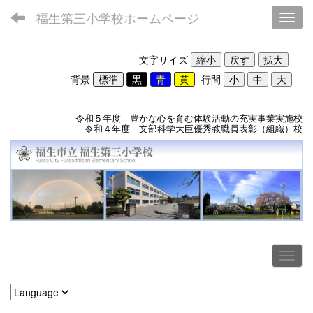
福生第三小学校ホームページ
Toggl
文字サイズ
背景
行間
令和５年度 豊かな心を育む体験活動の充実事業実施校
令和４年度 文部科学大臣優秀教職員表彰（組織）校