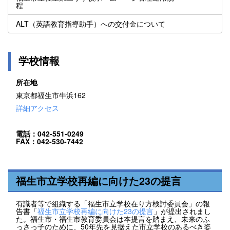
程
ALT（英語教育指導助手）への交付金について
学校情報
所在地
東京都福生市牛浜162
詳細アクセス
電話：042-551-0249
FAX：042-530-7442
福生市立学校再編に向けた23の提言
有識者等で組織する「福生市立学校在り方検討委員会」の報
告書「
福生市立学校再編に向けた23の提言
」が提出されまし
た。福生市・福生市教育委員会は本提言を踏まえ、未来のふ
っさっ子のために、50年先を見据えた市立学校のあるべき姿