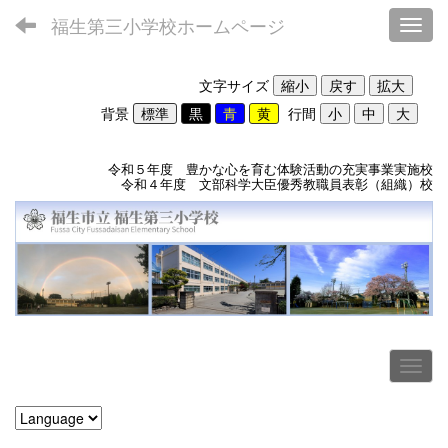
福生第三小学校ホームページ
Toggl
文字サイズ
背景
行間
令和５年度 豊かな心を育む体験活動の充実事業実施校
令和４年度 文部科学大臣優秀教職員表彰（組織）校