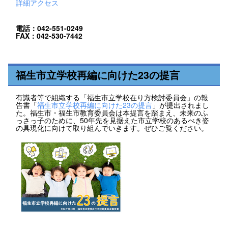
詳細アクセス
電話：042-551-0249
FAX：042-530-7442
福生市立学校再編に向けた23の提言
有識者等で組織する「福生市立学校在り方検討委員会」の報
告書「
福生市立学校再編に向けた23の提言
」が提出されまし
た。福生市・福生市教育委員会は本提言を踏まえ、未来のふ
っさっ子のために、50年先を見据えた市立学校のあるべき姿
の具現化に向けて取り組んでいきます。ぜひご覧ください。