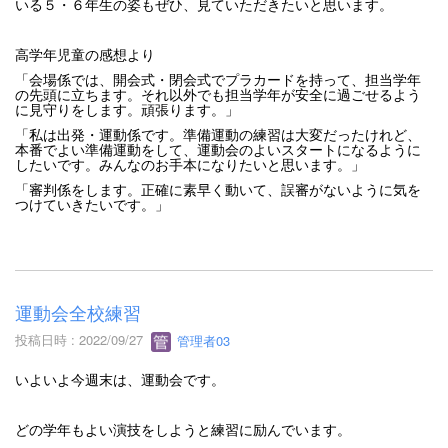
いる５・６年生の姿もぜひ、見ていただきたいと思います。
高学年児童の感想より
「会場係では、開会式・閉会式でプラカードを持って、担当学年
の先頭に立ちます。それ以外でも担当学年が安全に過ごせるよう
に見守りをします。頑張ります。」
「私は出発・運動係です。準備運動の練習は大変だったけれど、
本番でよい準備運動をして、運動会のよいスタートになるように
したいです。みんなのお手本になりたいと思います。」
「審判係をします。正確に素早く動いて、誤審がないように気を
つけていきたいです。」
運動会全校練習
投稿日時 : 2022/09/27
管理者03
いよいよ今週末は、運動会です。
どの学年もよい演技をしようと練習に励んでいます。