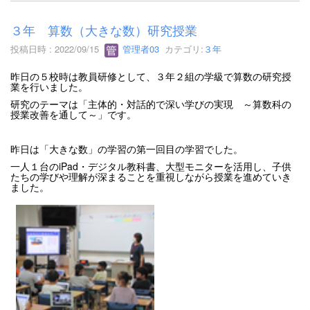
３年 算数（大きな数）研究授業
投稿日時 : 2022/09/15
管理者03
カテゴリ:
３年
昨日の５校時は教員研修として、３年２組の学級で算数の研究授
業を行いました。
研究のテーマは「主体的・対話的で深い学びの実現 ～算数科の
授業改善を通して～」です。
昨日は「大きな数」の学習の第一回目の学習でした。
一人１台のiPad・デジタル教科書、大型モニターを活用し、子供
たちの学びや理解が深まることを重視しながら授業を進めていき
ました。