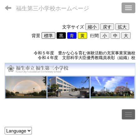
福生第三小学校ホームページ
Toggl
文字サイズ
背景
行間
令和５年度 豊かな心を育む体験活動の充実事業実施校
令和４年度 文部科学大臣優秀教職員表彰（組織）校