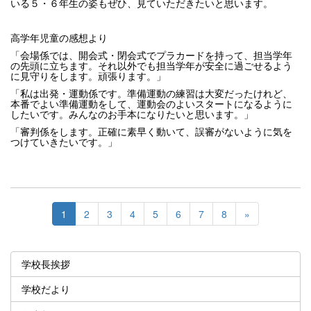
いる５・６年生の姿もぜひ、見ていただきたいと思います。
高学年児童の感想より
「会場係では、開会式・閉会式でプラカードを持って、担当学年
の先頭に立ちます。それ以外でも担当学年が安全に過ごせるよう
に見守りをします。頑張ります。」
「私は出発・運動係です。準備運動の練習は大変だったけれど、
本番でよい準備運動をして、運動会のよいスタートになるように
したいです。みんなのお手本になりたいと思います。」
「審判係をします。正確に素早く動いて、誤審がないように気を
つけていきたいです。」
1
2
3
4
5
6
7
8
»
学校長挨拶
学校だより