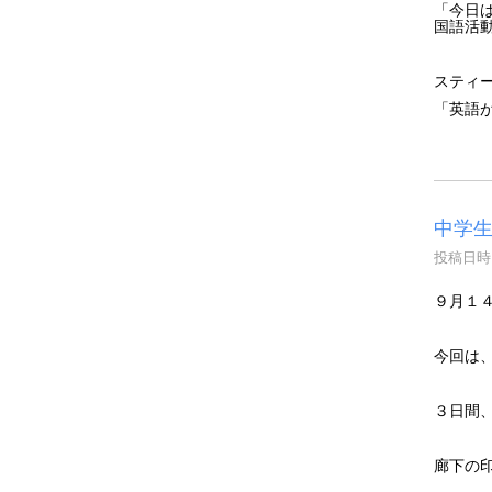
「今日
国語活
スティ
「英語
中学
投稿日時 :
９月１
今回は
３日間
廊下の