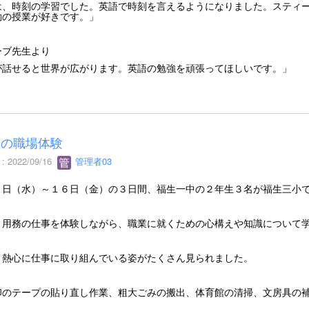
は、時刻の学習でした。英語で時刻を言えるようになりました。スティ
動の授業が好きです。」
ーブ先生より
が話せると世界が広がります。英語の勉強を頑張ってほしいです。」
生の職場体験
 2022/09/16
管理者03
４日（水）～１６日（金）の３日間、福生一中の２年生３名が福生三小
、用務の仕事を体験しながら、職業に就くための心構えや知識について
、熱心に仕事に取り組んでいる姿がたくさん見られました。
印のテープの貼り直し作業、粗大ごみの搬出、体育館の清掃、文房具の