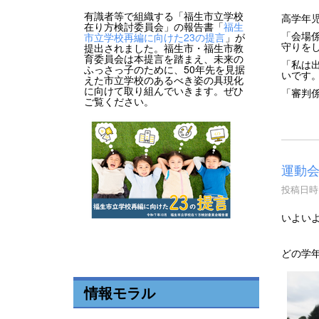
有識者等で組織する「福生市立学校
高学年
在り方検討委員会」の報告書「
福生
「会場
市立学校再編に向けた23の提言
」が
守りを
提出されました。福生市・福生市教
育委員会は本提言を踏まえ、未来の
「私は
ふっさっ子のために、50年先を見据
いです
えた市立学校のあるべき姿の具現化
に向けて取り組んでいきます。ぜひ
「審判
ご覧ください。
運動
投稿日時 :
いよい
どの学
情報モラル