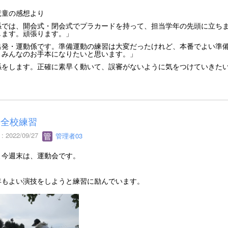
児童の感想より
係では、開会式・閉会式でプラカードを持って、担当学年の先頭に立ち
します。頑張ります。」
出発・運動係です。準備運動の練習は大変だったけれど、本番でよい準
。みんなのお手本になりたいと思います。」
係をします。正確に素早く動いて、誤審がないように気をつけていきた
会全校練習
 2022/09/27
管理者03
よ今週末は、運動会です。
年もよい演技をしようと練習に励んでいます。