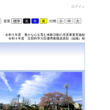
ログイン
背景
行間
令和５年度 豊かな心を育む体験活動の充実事業実施校
令和４年度 文部科学大臣優秀教職員表彰（組織）校