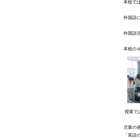
本校で
外国語
外国語
本校の
授業で
児童の
「英語