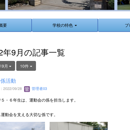
概要
学校の特色
ブ
22年9月の記事一覧
年9月
10件
会係活動
 2022/09/28
管理者03
で５・６年生は、運動会の係を担当します。
も運動会を支える大切な係です。