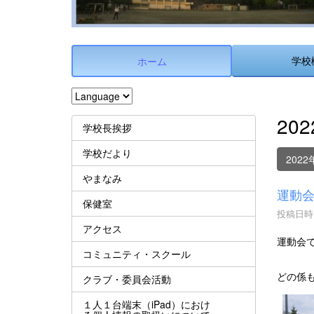
学校
ホーム
20
学校長挨拶
学校だより
2022
やまなみ
運動
保健室
投稿日時 :
アクセス
運動会
コミュニティ・スクール
どの係
クラブ・委員会活動
１人１台端末（iPad）におけ