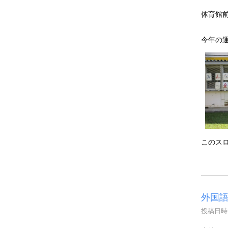
体育館
今年の
このス
外国
投稿日時 :