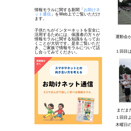
情報モラルに関する新聞「
お助けネ
ット通信
」をWeb上でご覧いただけ
ます。
子供たちがインターネットを安全に
活用するためには、保護者の方々が
運動会
情報モラルに関する知識をもってお
くことが大切です。是非ご覧いただ
き、ご家族で情報モラルについて話
１回目
し合ってみてください。
まだま
１回目
木曜日