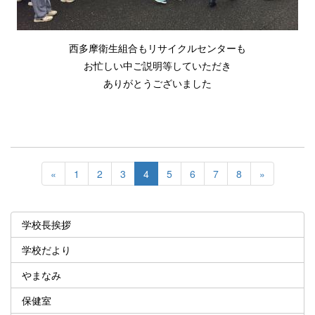
西多摩衛生組合もリサイクルセンターも
お忙しい中ご説明等していただき
ありがとうございました
«
1
2
3
4
5
6
7
8
»
学校長挨拶
学校だより
やまなみ
保健室