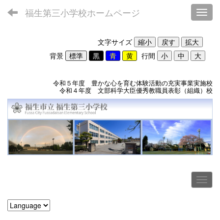
福生第三小学校ホームページ
Toggl
文字サイズ
背景
行間
令和５年度 豊かな心を育む体験活動の充実事業実施校
令和４年度 文部科学大臣優秀教職員表彰（組織）校