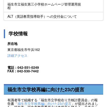
福生市立福生第三小学校ホームページ管理運用規
程
ALT（英語教育指導助手）への交付金について
学校情報
所在地
東京都福生市牛浜162
詳細アクセス
電話：042-551-0249
FAX：042-530-7442
福生市立学校再編に向けた23の提言
有識者等で組織する「福生市立学校在り方検討委員会」の報
告書「
福生市立学校再編に向けた23の提言
」が提出されまし
た。福生市・福生市教育委員会は本提言を踏まえ、未来のふ