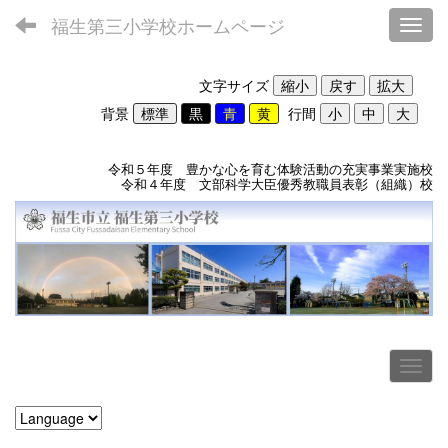
福生第三小学校ホームページ
Toggl
文字サイズ
背景
行間
令和５年度 豊かな心を育む体験活動の充実事業実施校
令和４年度 文部科学大臣優秀教職員表彰（組織）校