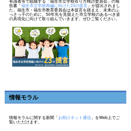
有識者等で組織する「福生市立学校在り方検討委員会」の報
告書「
福生市立学校再編に向けた23の提言
」が提出されまし
た。福生市・福生市教育委員会は本提言を踏まえ、未来のふ
っさっ子のために、50年先を見据えた市立学校のあるべき姿
の具現化に向けて取り組んでいきます。ぜひご覧ください。
情報モラル
情報モラルに関する新聞「
お助けネット通信
」をWeb上でご
覧いただけます。