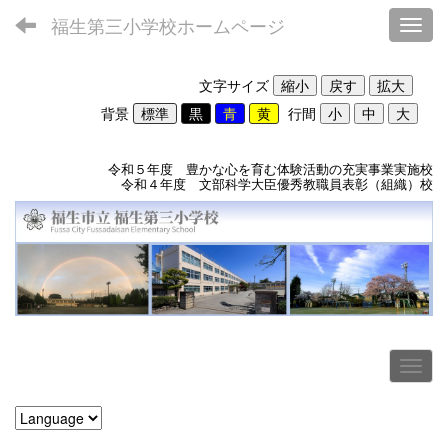
福生第三小学校ホームページ
Toggl
文字サイズ
背景
行間
令和５年度 豊かな心を育む体験活動の充実事業実施校
令和４年度 文部科学大臣優秀教職員表彰（組織）校