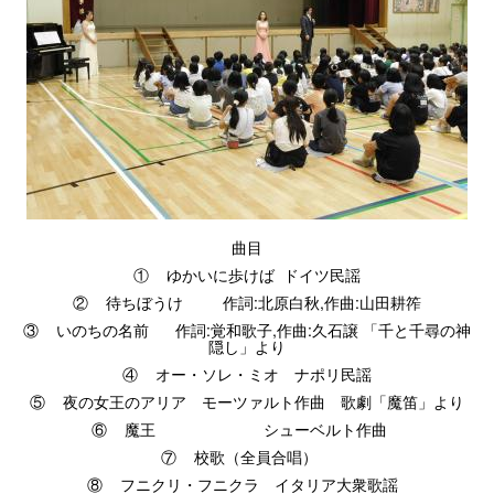
曲目
① ゆかいに歩けば ドイツ民謡
② 待ちぼうけ 作詞:北原白秋,作曲:山田耕筰
③ いのちの名前 作詞:覚和歌子,作曲:久石譲 「千と千尋の神
隠し」より
④ オー・ソレ・ミオ ナポリ民謡
⑤ 夜の女王のアリア モーツァルト作曲 歌劇「魔笛」より
⑥ 魔王 シューベルト作曲
⑦ 校歌（全員合唱）
⑧ フニクリ・フニクラ イタリア大衆歌謡