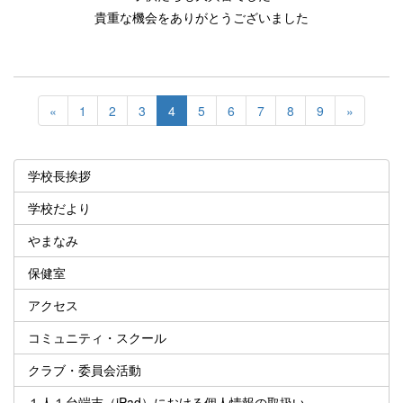
貴重な機会をありがとうございました
«
1
2
3
4
5
6
7
8
9
»
学校長挨拶
学校だより
やまなみ
保健室
アクセス
コミュニティ・スクール
クラブ・委員会活動
１人１台端末（iPad）における個人情報の取扱い