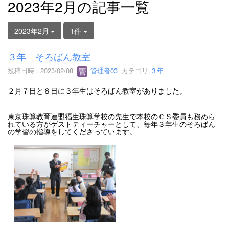
2023年2月の記事一覧
2023年2月
1件
３年 そろばん教室
投稿日時 : 2023/02/08
管理者03
カテゴリ:
３年
２月７日と８日に３年生はそろばん教室がありました。
東京珠算教育連盟福生珠算学校の先生で本校のＣＳ委員も務めら
れている方がゲストティーチャーとして、毎年３年生のそろばん
の学習の指導をしてくださっています。