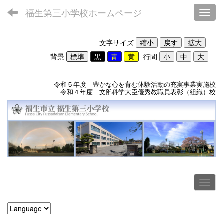
福生第三小学校ホームページ
Toggl
文字サイズ
背景
行間
令和５年度 豊かな心を育む体験活動の充実事業実施校
令和４年度 文部科学大臣優秀教職員表彰（組織）校