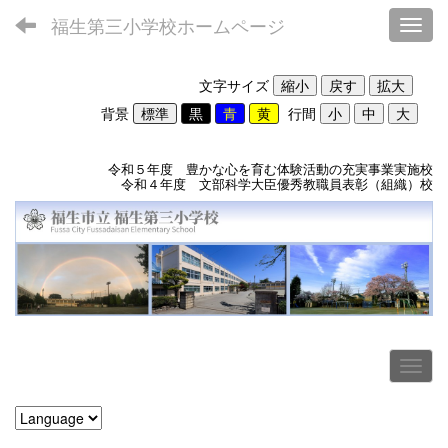
福生第三小学校ホームページ
Toggl
文字サイズ
背景
行間
令和５年度 豊かな心を育む体験活動の充実事業実施校
令和４年度 文部科学大臣優秀教職員表彰（組織）校