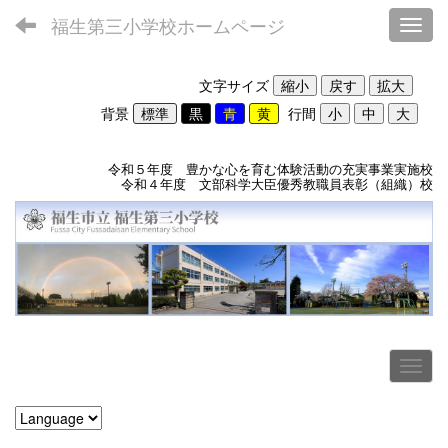
福生第三小学校ホームページ
Toggl
文字サイズ
背景
行間
令和５年度 豊かな心を育む体験活動の充実事業実施校
令和４年度 文部科学大臣優秀教職員表彰（組織）校