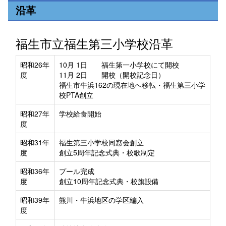
沿革
福生市立福生第三小学校沿革
昭和26年
10月 1日 福生第一小学校にて開校
度
11月 2日 開校（開校記念日）
福生市牛浜162の現在地へ移転・福生第三小学
校PTA創立
昭和27年
学校給食開始
度
昭和31年
福生第三小学校同窓会創立
度
創立5周年記念式典・校歌制定
昭和36年
プール完成
度
創立10周年記念式典・校旗設備
昭和39年
熊川・牛浜地区の学区編入
度