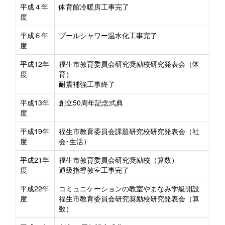
平成４年
体育館冷暖房工事完了
度
平成６年
プールシャワー温水化工事完了
度
平成12年
福生市教育委員会研究奨励校研究発表会（体
度
育）
耐震補強工事終了
平成13年
創立50周年記念式典
度
平成19年
福生市教育委員会課題研究校研究発表会（社
度
会･生活）
平成21年
福生市教育委員会研究奨励校（算数）
度
通級指導教室工事完了
平成22年
コミュニケーションの教室やまなみ学級開設
度
福生市教育委員会研究奨励校研究発表会（算
数）