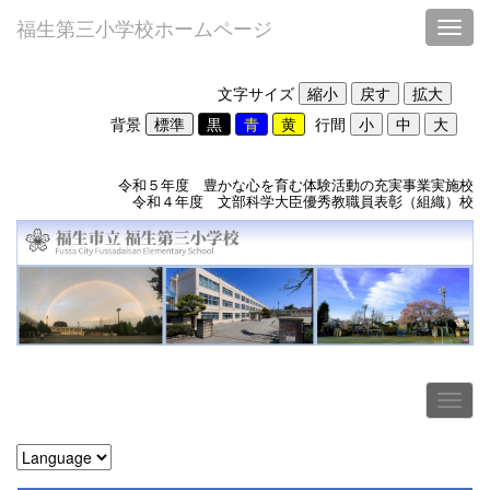
福生第三小学校ホームページ
Toggl
文字サイズ
背景
行間
令和５年度 豊かな心を育む体験活動の充実事業実施校
令和４年度 文部科学大臣優秀教職員表彰（組織）校