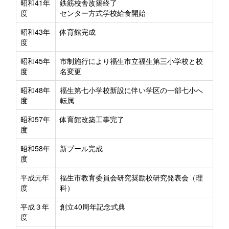
昭和41年
鉄筋校舎改築終了
度
センター方式学校給食開始
昭和43年
体育館完成
度
昭和45年
市制施行により福生市立福生第三小学校と校
度
名変更
昭和48年
福生第七小学校新設に伴い学区の一部七小へ
度
転属
昭和57年
体育館改築工事完了
度
昭和58年
新プール完成
度
平成元年
福生市教育委員会研究奨励校研究発表会（理
度
科）
平成３年
創立40周年記念式典
度