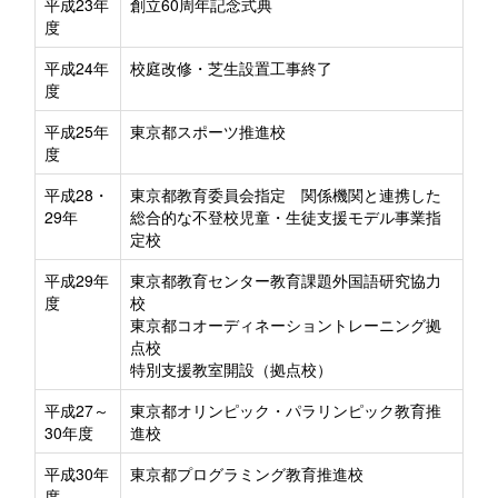
平成23年
創立60周年記念式典
度
平成24年
校庭改修・芝生設置工事終了
度
平成25年
東京都スポーツ推進校
度
平成28・
東京都教育委員会指定 関係機関と連携した
29年
総合的な不登校児童・生徒支援モデル事業指
定校
平成29年
東京都教育センター教育課題外国語研究協力
度
校
東京都コオーディネーショントレーニング拠
点校
特別支援教室開設（拠点校）
平成27～
東京都オリンピック・パラリンピック教育推
30年度
進校
平成30年
東京都プログラミング教育推進校
度