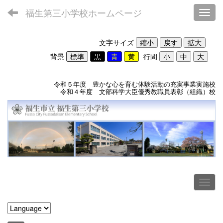
福生第三小学校ホームページ
Toggl
文字サイズ
背景
行間
令和５年度 豊かな心を育む体験活動の充実事業実施校
令和４年度 文部科学大臣優秀教職員表彰（組織）校